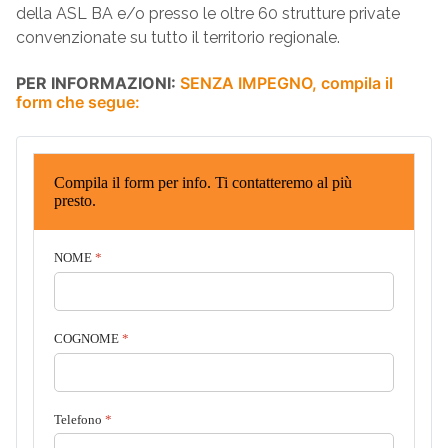
della ASL BA e/o presso le oltre 60 strutture private
convenzionate su tutto il territorio regionale.
PER INFORMAZIONI:
SENZA IMPEGNO, compila il
form che segue:
Compila il form per info. Ti contatteremo al più
presto.
NOME
*
COGNOME
*
Telefono
*